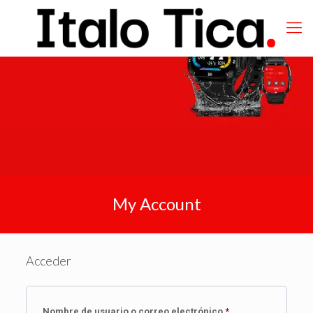
My Account
Acceder
Obligatorio
Nombre de usuario o correo electrónico
*