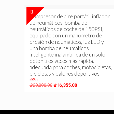
Compresor de aire portátil inflador
de neumáticos, bomba de
neumáticos de coche de 150PSI,
equipado con un manómetro de
presión de neumáticos, luz LED y
una bomba de neumáticos
inteligente inalámbrica de un solo
botón tres veces más rápida,
adecuada para coches, motocicletas,
bicicletas y balones deportivos.
Valorado en
Original
Current
₡
20,000.00
₡
16,355.00
5.00
price
price
de 5
was:
is:
₡20,000.00.
₡16,355.00.