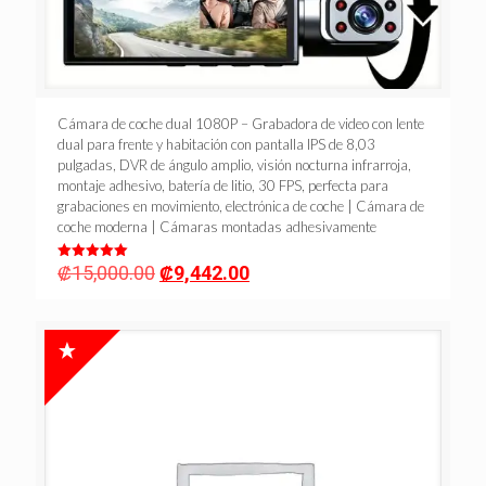
Cámara de coche dual 1080P – Grabadora de video con lente
dual para frente y habitación con pantalla IPS de 8,03
pulgadas, DVR de ángulo amplio, visión nocturna infrarroja,
montaje adhesivo, batería de litio, 30 FPS, perfecta para
grabaciones en movimiento, electrónica de coche | Cámara de
coche moderna | Cámaras montadas adhesivamente
Original
Current
₡
15,000.00
₡
9,442.00
Valorado en
5.00
price
price
de 5
was:
is:
₡15,000.00.
₡9,442.00.