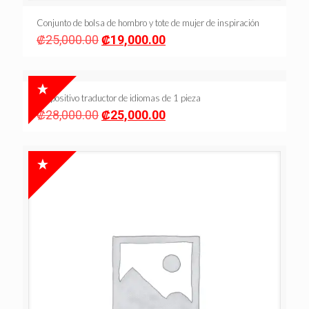
Conjunto de bolsa de hombro y tote de mujer de inspiración
Original
Current
₡
25,000.00
₡
19,000.00
price
price
was:
is:
₡25,000.00.
₡19,000.00.
Dispositivo traductor de idiomas de 1 pieza
Original
Current
₡
28,000.00
₡
25,000.00
price
price
was:
is:
₡28,000.00.
₡25,000.00.