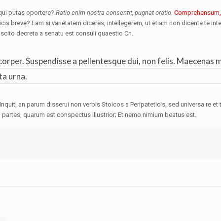
oqui putas oportere?
Ratio enim nostra consentit, pugnat oratio.
Comprehensum, 
icis breve? Eam si varietatem diceres, intellegerem, ut etiam non dicente te i
scito decreta a senatu est consuli quaestio Cn.
rper. Suspendisse a pellentesque dui, non felis. Maecenas mal
ta urna.
ius. Inquit, an parum disserui non verbis Stoicos a Peripateticis, sed universa re 
rtes, quarum est conspectus illustrior; Et nemo nimium beatus est.