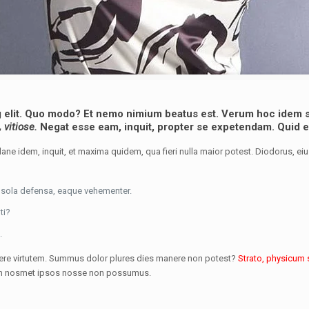
g elit. Quo modo? Et nemo nimium beatus est.
Verum hoc idem s
, vitiose.
Negat esse eam, inquit, propter se expetendam. Quid es
Plane idem, inquit, et maxima quidem, qua fieri nulla maior potest. Diodorus, ei
a sola defensa, eaque vehementer.
ti?
.
tinere virtutem. Summus dolor plures dies manere non potest?
Strato, physicum s
enim nosmet ipsos nosse non possumus.