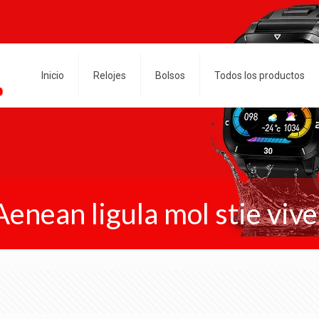
Inicio
Relojes
Bolsos
Todos los productos
Aenean ligula mol stie vive