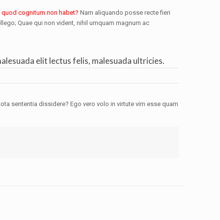
quod cognitum non habet?
Nam aliquando posse recte fieri
ntellego; Quae qui non vident, nihil umquam magnum ac
esuada elit lectus felis, malesuada ultricies.
et tota sententia dissidere? Ego vero volo in virtute vim esse quam