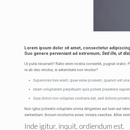
Lorem ipsum dolor sit amet, consectetur adipiscin
Suo genere perveniant ad extremum;
Sed ille, ut dixi
Ut pulsi recurrant? Ratio enim nostra consentit, pugnat oratio. 
re ab deo vincitur, si aeternitate non vincitur?
Superiores tres erant, quae esse possent, quarum est un
Istam voluptatem perpetuam quis potest praestare sapien
Quia dolori non voluptas contraria est, sed doloris privatio
Non igitur potestis voluptate omnia dirigentes aut tueri aut re
sententiam. Bonum incolumis acies: misera caecitas. Aliter 
Inde igitur, inquit, ordiendum est.