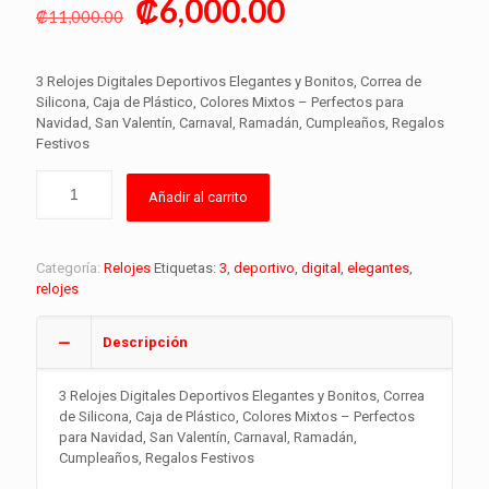
Original
Current
₡
6,000.00
₡
11,000.00
price
price
was:
is:
3 Relojes Digitales Deportivos Elegantes y Bonitos, Correa de
₡11,000.00.
₡6,000.00.
Silicona, Caja de Plástico, Colores Mixtos – Perfectos para
Navidad, San Valentín, Carnaval, Ramadán, Cumpleaños, Regalos
Festivos
Añadir al carrito
Categoría:
Relojes
Etiquetas:
3
,
deportivo
,
digital
,
elegantes
,
relojes
Descripción
3 Relojes Digitales Deportivos Elegantes y Bonitos, Correa
de Silicona, Caja de Plástico, Colores Mixtos – Perfectos
para Navidad, San Valentín, Carnaval, Ramadán,
Cumpleaños, Regalos Festivos