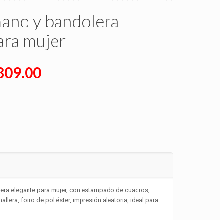
mano y bandolera
ara mujer
nal
Current
809.00
price
is:
000.00.
₡10,809.00.
era elegante para mujer, con estampado de cuadros,
mallera, forro de poliéster, impresión aleatoria, ideal para