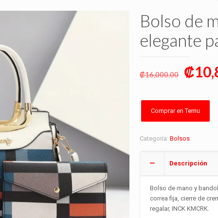
Bolso de 
elegante p
Origi
₡
10,
₡
16,000.00
price
was:
₡16,
Comprar en Temu
Categoría:
Bolsos
Descripción
Bolso de mano y bandol
correa fija, cierre de cre
regalar, INCK KMCRK.