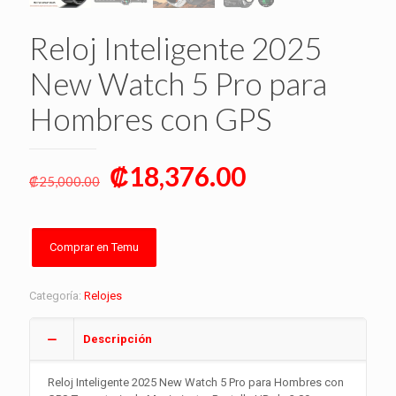
Reloj Inteligente 2025
New Watch 5 Pro para
Hombres con GPS
Original
Current
₡
18,376.00
₡
25,000.00
price
price
was:
is:
₡25,000.00.
₡18,376.00.
Comprar en Temu
Categoría:
Relojes
Descripción
Reloj Inteligente 2025 New Watch 5 Pro para Hombres con