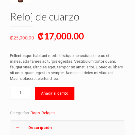
Reloj de cuarzo
Original
Current
₡
17,000.00
₡
25,000.00
price
price
was:
is:
Pellentesque habitant morbi tristique senectus et netus et
₡25,000.00.
₡17,000.00.
malesuada fames ac turpis egestas. Vestibulum tortor quam,
feugiat vitae, ultricies eget, tempor sit amet, ante. Donec eu libero
sit amet quam egestas semper. Aenean ultricies mi vitae est.
Mauris placerat eleifend leo.
Añadir al carrito
Categorías:
Bags
,
Relojes
Descripción