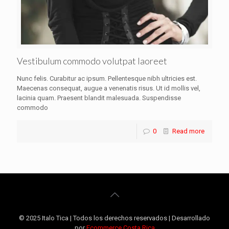
Vestibulum commodo volutpat laoreet
Nunc felis. Curabitur ac ipsum. Pellentesque nibh ultricies est.
Maecenas consequat, augue a venenatis risus. Ut id mollis vel,
lacinia quam. Praesent blandit malesuada. Suspendisse
commodo
0
Read more
© 2025 Italo Tica | Todos los derechos reservados | Desarrollado
por
Ecommerce Costa Rica